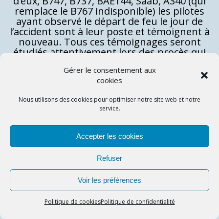
d’eux, B747, B737, BAE144, Saab, A340 (qui
remplace le B767 indisponible) les pilotes
ayant observé le départ de feu le jour de
l’accident sont à leur poste et témoignent à
nouveau. Tous ces témoignages seront
étudiés attentivement lors des procès qui
vont suivre.
Gérer le consentement aux
31 mai 2003. Derniers vols commerciaux
cookies
Air France.
Dernière liaison supersonique
régulière entre Kennedy et CDG, le vol
Nous utilisons des cookies pour optimiser notre site web et notre
service.
AF001, arrive au bloc à 16h18. Moins d’une
heure après, à 17h12, c’est au tour du Fox
Bravo de retour du dernier vol commercial
Accepter les cookies
Concorde Air France. Il s’agit d’une boucle
organisée par Air Loisirs Services. Infos
Refuser
lesvolsdeconcorde.com.
Revue Mach 2.02
N°26 “Vol AF4332 dernier vol
Voir les préférences
commercial” par Jean-Louis Chatelain
12 juin 2003.
Le F-BVFA ou Fox Alpha est
Politique de cookies
Politique de confidentialité
livré au National Air and Space Museum