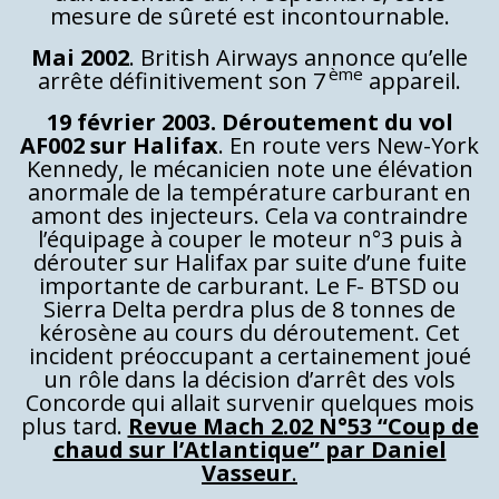
mesure de sûreté est incontournable.
Mai 2002
. British Airways annonce qu’elle
ème
arrête définitivement son 7
appareil.
19 février 2003. Déroutement du vol
AF002 sur Halifax
. En route vers New-York
Kennedy, le mécanicien note une élévation
anormale de la température carburant en
amont des injecteurs. Cela va contraindre
l’équipage à couper le moteur n°3 puis à
dérouter sur Halifax par suite d’une fuite
importante de carburant. Le F- BTSD ou
Sierra Delta perdra plus de 8 tonnes de
kérosène au cours du déroutement. Cet
incident préoccupant a certainement joué
un rôle dans la décision d’arrêt des vols
Concorde qui allait survenir quelques mois
plus tard.
Revue Mach 2.02 N°53 “Coup de
chaud sur l’Atlantique” par Daniel
Vasseur
.