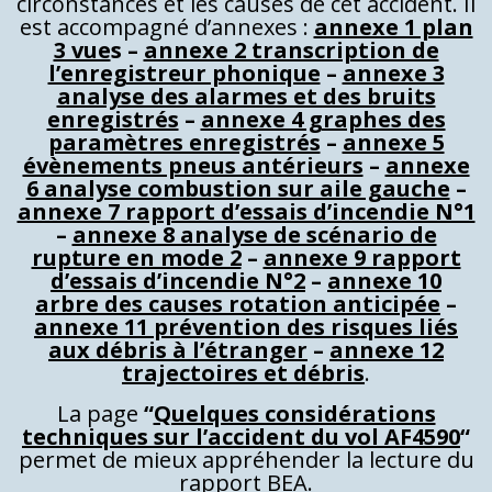
circonstances et les causes de cet accident. Il
est accompagné d’annexes :
annexe 1 plan
3 vue
s –
annexe 2 transcription de
l’enregistreur phonique
–
annexe 3
analyse des alarmes et des bruits
enregistrés
–
annexe 4 graphes des
paramètres enregistrés
–
annexe 5
évènements pneus antérieurs
–
annexe
6 analyse combustion sur aile gauche
–
annexe 7 rapport d’essais d’incendie N°1
–
annexe 8 analyse de scénario de
rupture en mode 2
–
annexe 9 rapport
d’essais d’incendie N°2
–
annexe 10
arbre des causes rotation anticipée
–
annexe 11 prévention des risques liés
aux débris à l’étranger
–
annexe 12
trajectoires et débris
.
La page
“
Quelques considérations
techniques sur l’accident du vol AF4590
“
permet de mieux appréhender la lecture du
rapport BEA.