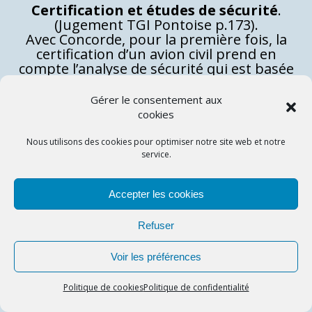
Certification et études de sécurité
.
(Jugement TGI Pontoise p.173
).
Avec Concorde, pour la première fois, la
certification d’un avion civil prend en
compte l’analyse de sécurité qui est basée
sur des études de probabilité de panne
tenant compte de l’expérience passée.
Gérer le consentement aux
cookies
L’évaluation des risques va permettre de :
– Définir la gravité des conséquences d’une
Nous utilisons des cookies pour optimiser notre site web et notre
panne
service.
– Donner une échelle de probabilité
– Définir une relation entre gravité et
Accepter les cookies
probabilité
Refuser
Les conséquences font l’objet de la
classification suivante :
–
Mineure
: pas d’effet notable sur l’avion
Voir les préférences
–
Majeure
: augmentation de la charge de
travail de l’équipage ou des caractéristiques
Politique de cookies
Politique de confidentialité
de vol. L’atterrissage et le décollage restent