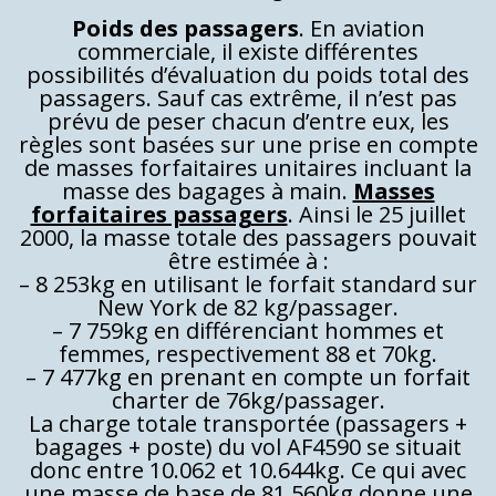
Poids des passagers
. En aviation
commerciale, il existe différentes
possibilités d’évaluation du poids total des
passagers. Sauf cas extrême, il n’est pas
prévu de peser chacun d’entre eux, les
règles sont basées sur une prise en compte
de masses forfaitaires unitaires incluant la
masse des bagages à main.
Masses
forfaitaires passagers
. Ainsi le 25 juillet
2000, la masse totale des passagers pouvait
être estimée à :
– 8 253kg en utilisant le forfait standard sur
New York de 82 kg/passager.
– 7 759kg en différenciant hommes et
femmes, respectivement 88 et 70kg.
– 7 477kg en prenant en compte un forfait
charter de 76kg/passager.
La charge totale transportée (passagers +
bagages + poste) du vol AF4590 se situait
donc entre 10.062 et 10.644kg. Ce qui avec
une masse de base de 81.560kg donne une