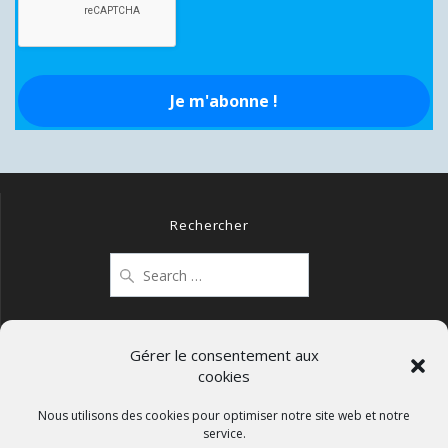
Rechercher
Search
for:
Gérer le consentement aux
cookies
Mentions légales
Politique de confidentialité
Nous utilisons des cookies pour optimiser notre site web et notre
service.
Politique de cookies (UE)