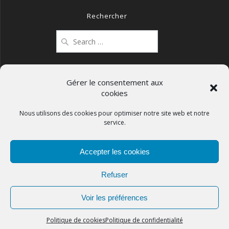
Rechercher
Search
for:
Gérer le consentement aux
cookies
Mentions légales
Politique de confidentialité
Nous utilisons des cookies pour optimiser notre site web et notre
service.
Politique de cookies (UE)
Accepter les cookies
Refuser
APCOS
Voir les préférences
© 2026
Politique de cookies
Politique de confidentialité