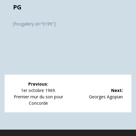
PG
[foogallery id=”9199″]
Navigation
Previous:
de
Previous
1er octobre 1969.
Next:
post:
Next
Premier mur du son pour
Georges Agopian
l’article
post:
Concorde