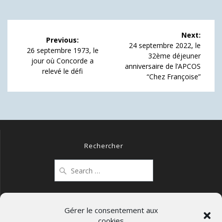
Navigation
Next:
Previous:
de
Next
24 septembre 2022, le
Previous
26 septembre 1973, le
post:
32ème déjeuner
post:
jour où Concorde a
l’article
anniversaire de l’APCOS
relevé le défi
“Chez Françoise”
Rechercher
Search
for:
Gérer le consentement aux
cookies
Mentions légales