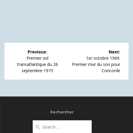
Navigation
Previous:
Next:
de
Previous
Next
Premier vol
1er octobre 1969.
post:
post:
transatlantique du 26
Premier mur du son pour
l’article
septembre 1973
Concorde
Rechercher
Search
for: