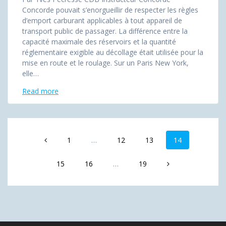
Concorde pouvait s’enorgueillir de respecter les règles
d’emport carburant applicables à tout appareil de
transport public de passager. La différence entre la
capacité maximale des réservoirs et la quantité
réglementaire exigible au décollage était utilisée pour la
mise en route et le roulage. Sur un Paris New York,
elle…
Read more
Posts
Page
Page
Page
Page
1
…
12
13
14
navigation
Page
Page
Page
15
16
…
19