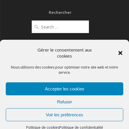
Rechercher
Search
for:
Gérer le consentement aux
cookies
Mentions légales
Politique de confidentialité
Nous utilisons des cookies pour optimiser notre site web et notre
service.
Politique de cookies (UE)
Accepter les cookies
Refuser
APCOS
Voir les préférences
© 2026
Politique de cookies
Politique de confidentialité