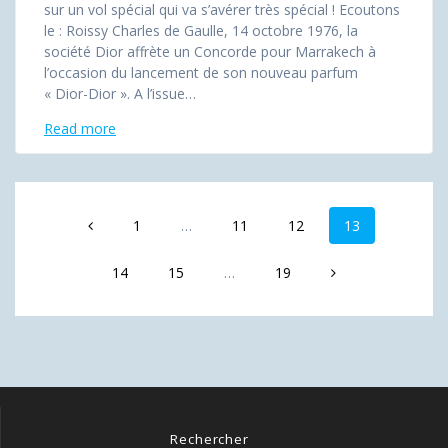
sur un vol spécial qui va s’avérer très spécial ! Ecoutons
le : Roissy Charles de Gaulle, 14 octobre 1976, la
société Dior affrète un Concorde pour Marrakech à
l’occasion du lancement de son nouveau parfum
« Dior-Dior ». A l’issue…
Read more
Posts
Page
Page
Page
Page
1
…
11
12
13
navigation
Page
Page
Page
14
15
…
19
Rechercher