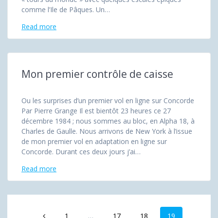
comme l’Ile de Pâques. Un…
Read more
Mon premier contrôle de caisse
Ou les surprises d’un premier vol en ligne sur Concorde
Par Pierre Grange Il est bientôt 23 heures ce 27
décembre 1984 ; nous sommes au bloc, en Alpha 18, à
Charles de Gaulle. Nous arrivons de New York à l’issue
de mon premier vol en adaptation en ligne sur
Concorde. Durant ces deux jours j’ai…
Read more
Posts
Page
Page
Page
Page
1
…
17
18
19