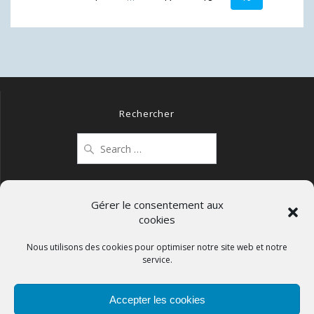
navigation
Rechercher
Search
for:
Gérer le consentement aux
cookies
Mentions légales
Politique de confidentialité
Nous utilisons des cookies pour optimiser notre site web et notre
service.
Politique de cookies (UE)
Accepter les cookies