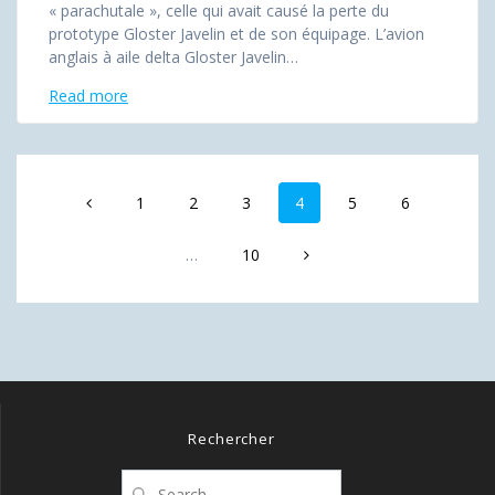
« parachutale », celle qui avait causé la perte du
prototype Gloster Javelin et de son équipage. L’avion
anglais à aile delta Gloster Javelin…
Read more
Posts
Page
Page
Page
Page
Page
Page
1
2
3
4
5
6
navigation
Page
…
10
Rechercher
Search