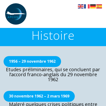
Skip
to
content
Histoire
1956 – 29 novembre 1962
Etudes préliminaires, qui se concluent par
l’accord franco-anglais du 29 novembre
1962
30 novembre 1962 – 2 mars 1969
Malgré quelques crises politiques entre