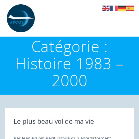
Skip
to
content
Catégorie :
Histoire 1983 –
2000
Le plus beau vol de ma vie
Par Jean Prunin Récit inspiré d’un enregistrement