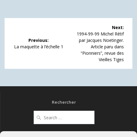
Navigation
Next:
de
Next
1994-99-99 Michel Rétif
post:
Previous:
par Jacques Noetinger.
l’article
Previous
La maquette à l’échelle 1
Article paru dans
post:
“Pionniers”, revue des
Vieilles Tiges
Rechercher
Search
for: