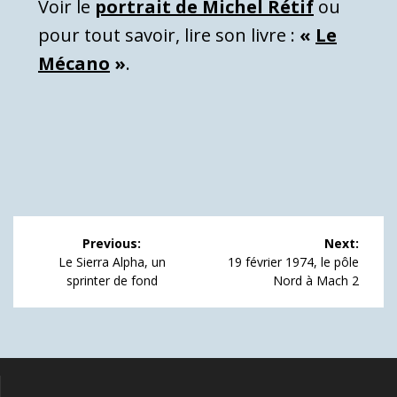
Voir le
portrait de Michel Rétif
ou
pour tout savoir, lire son livre :
«
Le
Mécano
»
.
Navigation
Previous:
Next:
de
Previous
Next
Le Sierra Alpha, un
19 février 1974, le pôle
post:
post:
sprinter de fond
Nord à Mach 2
l’article