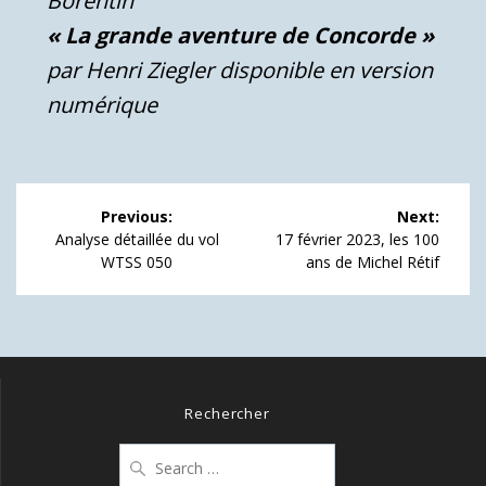
Borentin
« La grande aventure de Concorde »
par Henri Ziegler disponible en version
numérique
Navigation
Previous:
Next:
de
Previous
Next
Analyse détaillée du vol
17 février 2023, les 100
post:
post:
WTSS 050
ans de Michel Rétif
l’article
Rechercher
Search
for: