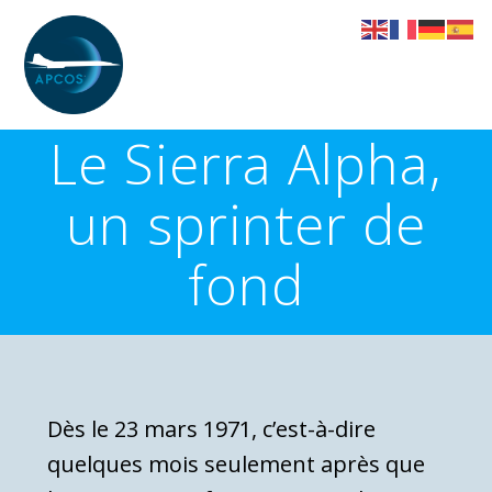
Skip
to
content
Le Sierra Alpha,
un sprinter de
fond
Dès le 23 mars 1971, c’est-à-dire
quelques mois seulement après que