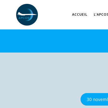
Skip
to
content
ACCUEIL
L’APCO
30 novemb