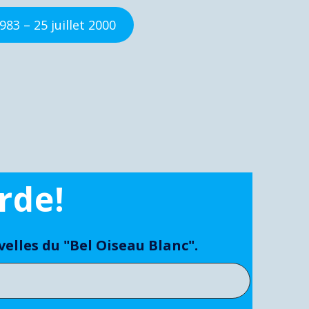
983 – 25 juillet 2000
rde!
lles du "Bel Oiseau Blanc".