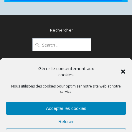
Rechercher
Search
for:
Gérer le consentement aux
cookies
Mentions légales
Politique de confidentialité
Nous utilisons des cookies pour optimiser notre site web et notre
service.
Politique de cookies (UE)
Accepter les cookies
Refuser