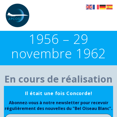
Skip
to
content
1956 – 29
novembre 1962
En cours de réalisation
Il était une fois Concorde!
Abonnez-vous à notre newsletter pour recevoir
régulièrement des nouvelles du "Bel Oiseau Blanc".