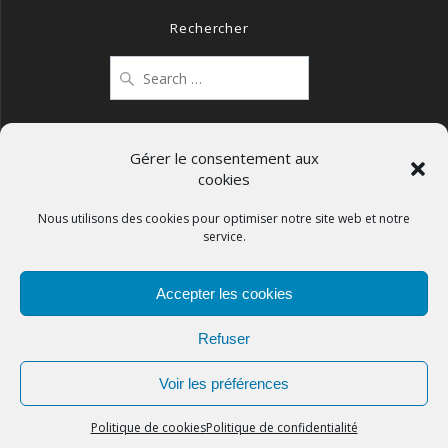
Rechercher
Search
for:
Gérer le consentement aux
cookies
Mentions légales
Politique de confidentialité
Nous utilisons des cookies pour optimiser notre site web et notre
service.
Politique de cookies (UE)
Accepter les cookies
Refuser
APCOS
Voir les préférences
© 2026
Politique de cookies
Politique de confidentialité