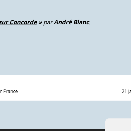
 sur Concorde
»
par
André Blanc
.
Nex
ir France
21 j
post