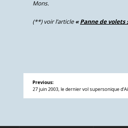
Mons.
(**) voir l’article
«
Panne de volets
Navigation
Previous:
de
Previous
27 juin 2003, le dernier vol supersonique d’A
post:
l’article