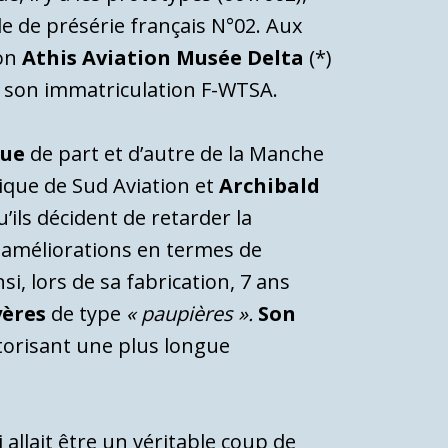
rde de présérie français N°02. Aux
ion
Athis Aviation Musée Delta
(*)
s son immatriculation F-WTSA.
que
de part et d’autre de la Manche
que de Sud Aviation et
Archibald
ils décident de retarder la
s améliorations en termes de
i, lors de sa fabrication, 7 ans
yères
de type
« paupières ».
Son
orisant une plus longue
 allait être un véritable coup de