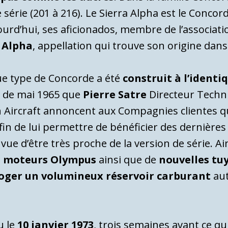
de série (201 à 216). Le Sierra Alpha est le Conco
ujourd’hui, ses aficionados, membre de l’associat
 Alpha
, appellation qui trouve son origine dan
que type de Concorde a été
construit à l’identi
is de mai 1965 que
Pierre Satre
Directeur Techni
 Aircraft annoncent aux Compagnies clientes qu’
fin de lui permettre de bénéficier des dernière
 d’être très proche de la version de série. Ains
s moteurs Olympus
ainsi que de
nouvelles tu
loger un volumineux réservoir carburant
aut
u le
10 janvier 1973
, trois semaines avant ce qui