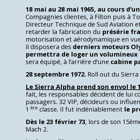
18 mai au 28 mai 1965, au cours d’
Compagnies clientes, à Filton puis à 
Directeur Technique de Sud Aviation e
retarder la fabrication du
présérie fr
motorisation et aérodynamique en vue d’
il disposera des
derniers moteurs O
permettra de loger un volumineux 
sera équipé, à l’arrière d’une
cabine p
28 septembre 1972.
Roll out du Sierra
Le Sierra Alpha prend son envol le 1
fait, les responsables décident de lui 
passagers. 32 VIP, décideurs ou influe
ère
1
classe. Il fut indéniablement
le p
Dès le 23 février 73
, lors de son 15èm
Mach 2.