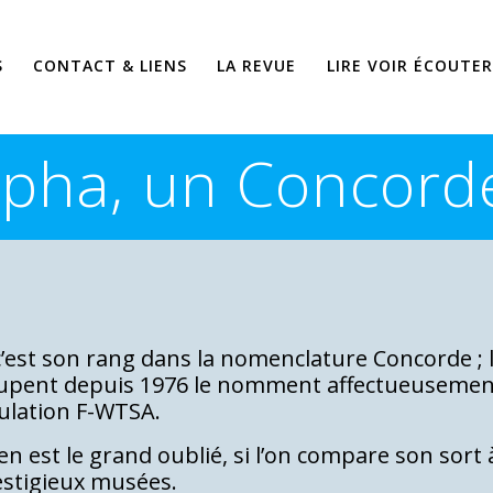
S
CONTACT & LIENS
LA REVUE
LIRE VOIR ÉCOUTER
Alpha, un Concord
 c’est son rang dans la nomenclature Concorde ; 
cupent depuis 1976 le nomment affectueuseme
ulation F-WTSA.
n est le grand oublié, si l’on compare son sort 
estigieux musées.