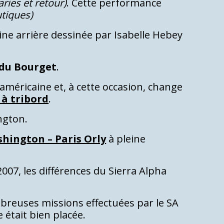
ries et retour)
. Cette performance
utiques)
ne arrière dessinée par Isabelle Hebey
 du Bourget
.
 américaine et, à cette occasion, change
 à tribord
.
ngton.
hington – Paris Orly
à pleine
2007, les différences du Sierra Alpha
reuses missions effectuées par le SA
 était bien placée.