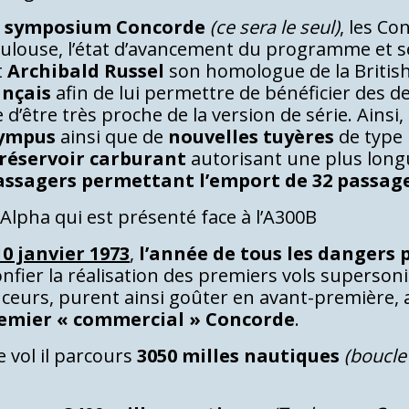
un symposium Concorde
(ce sera le seul)
, les C
Toulouse, l’état d’avancement du programme et s
t
Archibald Russel
son homologue de la British 
ançais
afin de lui permettre de bénéficier des 
être très proche de la version de série. Ainsi, l
lympus
ainsi que de
nouvelles tuyères
de type
réservoir carburant
autorisant une plus long
assagers permettant l’emport de 32 passag
 Alpha qui est présenté face à l’A300B
0 janvier 1973
,
l’année de tous les dangers
confier la réalisation des premiers vols superso
nceurs, purent ainsi goûter en avant-première, 
remier « commercial » Concorde
.
e vol il parcours
3050 milles nautiques
(boucle 