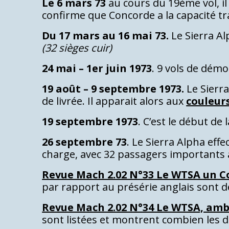
Le 6 mars 73
au cours du 19ème vol, i
confirme que Concorde a la capacité t
Du 17 mars au 16 mai 73.
Le Sierra A
(32 sièges cuir)
24 mai – 1er juin 1973
. 9 vols de démo
19 août – 9 septembre 1973.
Le Sierr
de livrée. Il apparait alors aux
couleurs
19 septembre 1973
. C’est le début de
26 septembre 73
. Le Sierra Alpha effe
charge, avec 32 passagers importants 
Revue Mach 2.02 N°33 Le WTSA un C
par rapport au présérie anglais sont dé
Revue Mach 2.02 N°34 Le WTSA, am
sont listées et montrent combien les d