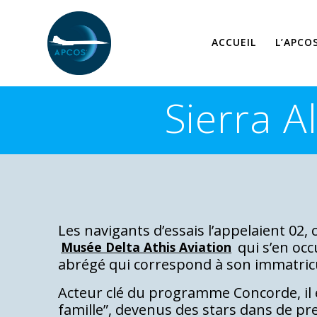
Skip
to
content
ACCUEIL
L’APCO
Sierra 
Les navigants d’essais l’appelaient 02,
qui s’en oc
Musée Delta Athis Aviation
abrégé qui correspond à son immatric
Acteur clé du programme Concorde, il e
famille”, devenus des stars dans de pr