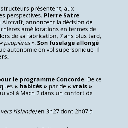
onstructeurs présentent, aux
es perspectives.
Pierre Satre
Aircraft, annoncent la décision de
dernières améliorations en termes de
ors de sa fabrication, 7 ans plus tard,
« paupières ».
Son fuselage allongé
ue autonomie en vol supersonique. Il
ers
.
 pour le programme Concorde
. De ce
niques
« habités »
par de
« vrais »
au vol à Mach 2 dans un confort de
vers l’Islande)
en 3h27 dont 2h07 à