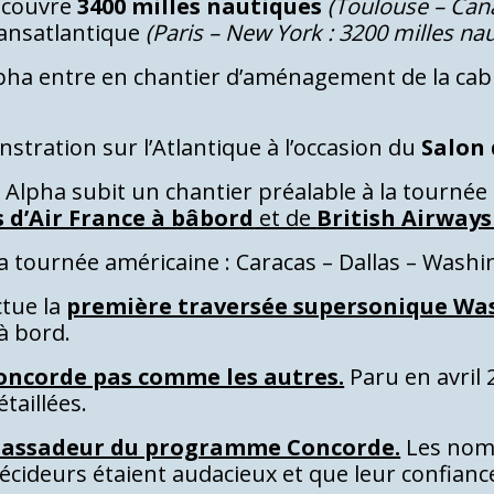
l couvre
3400 milles nautiques
(Toulouse – Cana
ransatlantique
(Paris – New York : 3200 milles na
lpha entre en chantier d’aménagement de la cabi
nstration sur l’Atlantique à l’occasion du
Salon
a Alpha subit un chantier préalable à la tournée
 d’Air France à bâbord
et de
British Airways
 la tournée américaine : Caracas – Dallas – Washi
ctue la
première traversée supersonique Was
à bord.
oncorde pas comme les autres.
Paru en avril 
taillées.
bassadeur du programme Concorde.
Les nomb
écideurs étaient audacieux et que leur confiance