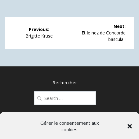
Navigation
Next:
Previous:
de
Next
Et le nez de Concorde
Previous
Brigitte Kruse
post:
bascula !
post:
l’article
Rechercher
Search
for:
Gérer le consentement aux
cookies
Mentions légales