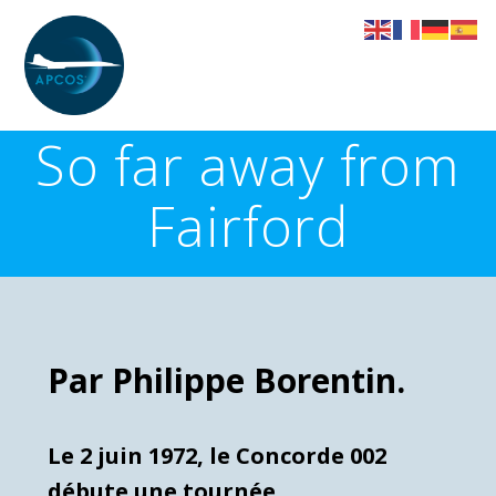
Skip
to
content
So far away from
Fairford
Par Philippe Borentin.
Le 2 juin 1972, le Concorde 002
débute une tournée