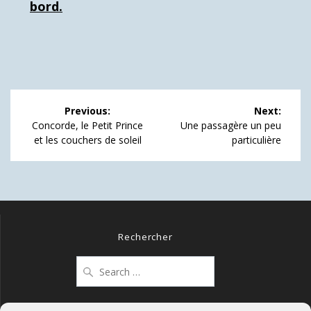
bord.
Navigation
Previous:
Next:
de
Previous
Next
Concorde, le Petit Prince
Une passagère un peu
post:
post:
et les couchers de soleil
particulière
l’article
Rechercher
Search
for: