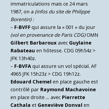
immatriculations mais ce 24 mars
1987, on a
(infos du site de Philippe
Borentin) :
–
F-BVFF
qui assure la « 001 » du jour
(vol en provenance de Paris CDG)
OMN
Gilbert Barbaroux
avec
Guylaine
Rabateau
en hôtesse. CDG 09h54z >
JFK 13h40z.
–
F-BVFA
qui assure un vol spécial. AF
4965 JFK 15h23z > CDG 19h12z.
Edouard Chemel
en place gauche est
contrôlé par
Raymond Machavoine
en place droite … avec
Pierrette
Cathala
et
Geneviève Donval
en