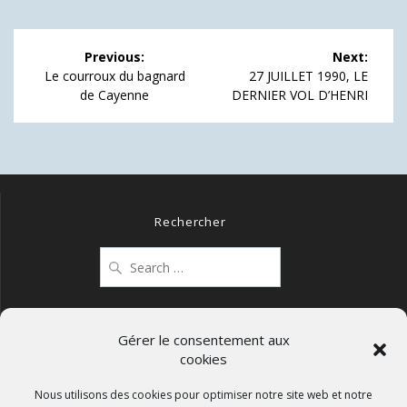
Navigation
Previous:
Next:
de
Previous
Next
Le courroux du bagnard
27 JUILLET 1990, LE
post:
post:
de Cayenne
DERNIER VOL D’HENRI
l’article
Rechercher
Search
for:
Gérer le consentement aux
cookies
Mentions légales
Politique de confidentialité
Nous utilisons des cookies pour optimiser notre site web et notre