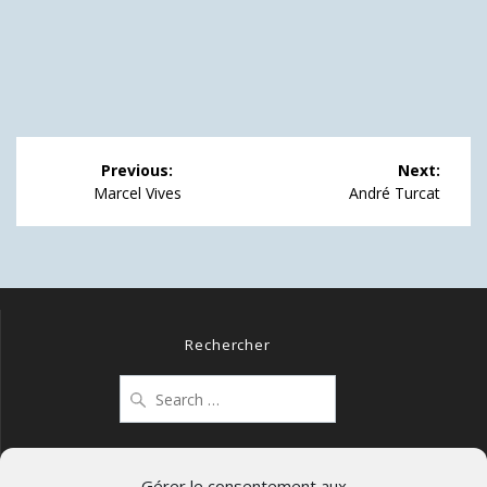
Navigation
Previous:
Next:
de
Previous
Next
Marcel Vives
André Turcat
post:
post:
l’article
Rechercher
Search
for:
Gérer le consentement aux