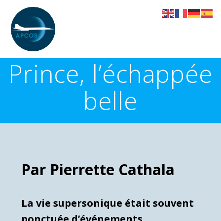
Skip
to
content
Prince, l’échappée
belle
Par Pierrette Cathala
La vie supersonique était souvent
ponctuée d’événements