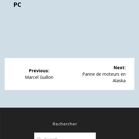
PC
Navigation
Next:
Previous:
de
Next
Panne de moteurs en
Previous
Marcel Guillon
post:
Alaska
post:
l’article
Rechercher
Search