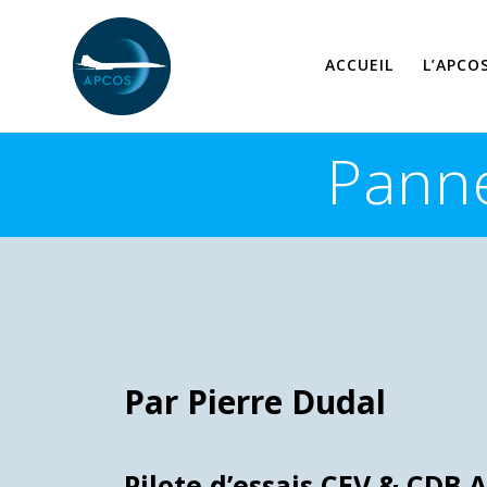
Skip
to
content
ACCUEIL
L’APCO
Panne
Par Pierre Dudal
Pilote d’essais CEV & CDB A