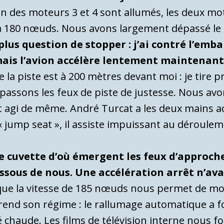
on des moteurs 3 et 4 sont allumés, les deux mo
e à 180 nœuds. Nous avons largement dépassé le
t plus question de stopper : j’ai contré l’em
mais l’avion accélère lentement maintenant 
de la piste est à 200 mètres devant moi : je tire
 passons les feux de piste de justesse. Nous avon
ait agi de même. André Turcat a les deux mains 
 « jump seat », il assiste impuissant au déroule
e cuvette d’où émergent les feux d’approche
essous de nous. Une accélération arrêt n’av
que la vitesse de 185 nœuds nous permet de mon
rend son régime : le rallumage automatique a fo
 chaude. Les films de télévision interne nous fo