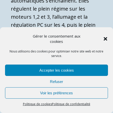
automatiques s’enchaînent. Elles
régulent le plein régime sur les
moteurs 1,2 et 3, l’allumage et la
régulation PC sur les 4, puis le plein
régime sur le moteur 4. Le mécanicien
Gérer le consentement aux
suit précisément la montée des
cookies
paramètres sur les quatre colonnes
Nous utilisons des cookies pour optimiser notre site web et notre
d’instruments qu’il a devant lui. Il est
service.
prêt à changer de calculateur moteur
Accepter les cookies
si un moteur traîne ou si une
réchauffe ne s’allume pas.
Depuis les
Refuser
places pilotes, on ressent
Voir les préférences
instantanément si la mise en
Politique de cookies
Politique de confidentialité
poussée se déroule bien : l’avion