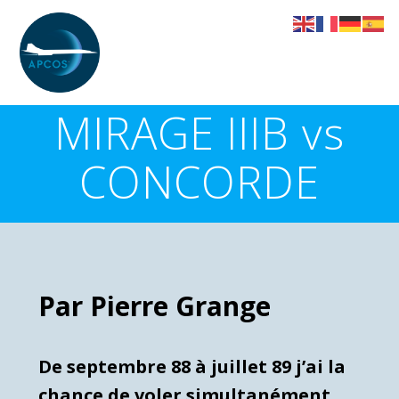
Skip
to
content
MIRAGE IIIB vs
CONCORDE
Par Pierre Grange
De septembre 88 à juillet 89 j’ai la
chance de voler simultanément