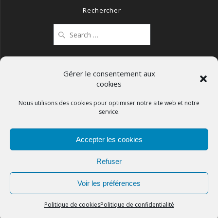
Rechercher
Search
for:
Gérer le consentement aux
cookies
Mentions légales
Politique de confidentialité
Nous utilisons des cookies pour optimiser notre site web et notre
service.
Politique de cookies (UE)
Accepter les cookies
Refuser
APCOS
Voir les préférences
© 2026
Politique de cookies
Politique de confidentialité