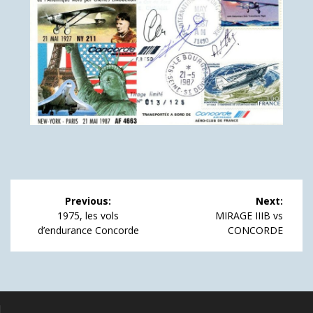
Navigation
Previous:
Next:
de
Previous
Next
1975, les vols
MIRAGE IIIB vs
post:
post:
d’endurance Concorde
CONCORDE
l’article