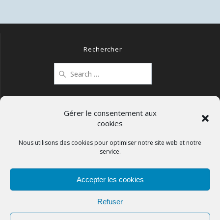
Rechercher
Search
for:
Gérer le consentement aux
cookies
Mentions légales
Politique de confidentialité
Nous utilisons des cookies pour optimiser notre site web et notre
service.
Politique de cookies (UE)
Accepter les cookies
Refuser