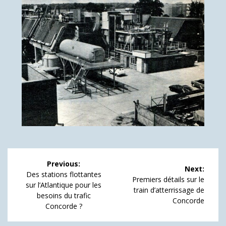
Navigation
Previous:
Next:
de
Previous
Des stations flottantes
Next
Premiers détails sur le
post:
sur l’Atlantique pour les
post:
train d’atterrissage de
l’article
besoins du trafic
Concorde
Concorde ?