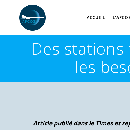
Skip
to
content
ACCUEIL
L’APCO
Des stations 
les bes
Article publié dans le Times et re