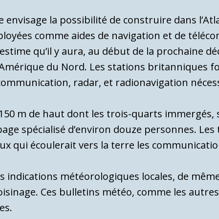
e envisage la possibilité de construire dans l’A
mployées comme aides de navigation et de téléc
stime qu’il y aura, au début de la prochaine déc
mérique du Nord. Les stations britanniques fou
communication, radar, et radionavigation nécess
150 m de haut dont les trois-quarts im­mergés, s
page spé­cialisé d’environ douze personnes. Les 
ux qui écoulerait vers la terre les communicati
s indications météorologiques locales, de même 
sinage. Ces bulletins météo, comme les autres s
es.