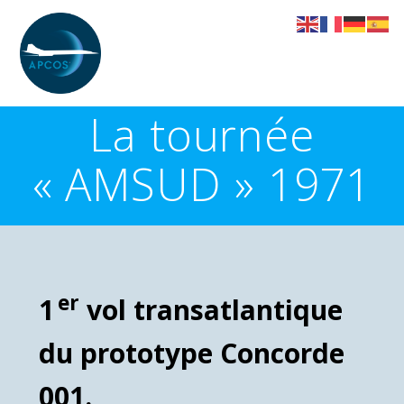
Skip
to
content
La tournée
« AMSUD » 1971
er
1
vol transatlantique
du prototype Concorde
001.