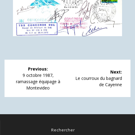
Navigation
Previous:
Next:
de
Previous
9 octobre 1987,
Next
Le courroux du bagnard
post:
ramassage équipage à
post:
de Cayenne
l’article
Montevideo
Rechercher