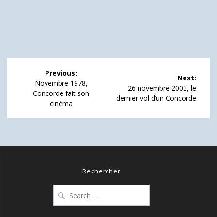
Navigation
Previous:
Next:
de
Previous
Novembre 1978,
Next
26 novembre 2003, le
post:
Concorde fait son
post:
dernier vol d’un Concorde
l’article
cinéma
Rechercher
Search
for: