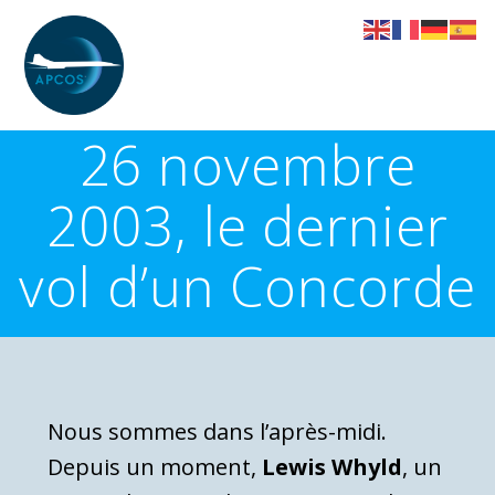
Skip
to
content
26 novembre
2003, le dernier
vol d’un Concorde
Nous sommes dans l’après-midi.
Depuis un moment,
Lewis Whyld
, un