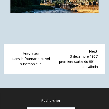
Navigation
Next:
Previous:
de
Next
3 décembre 1967,
Previous
Dans la fournaise du vol
post:
première sortie du 001 …
post:
supersonique
l’article
en catimini
Rechercher