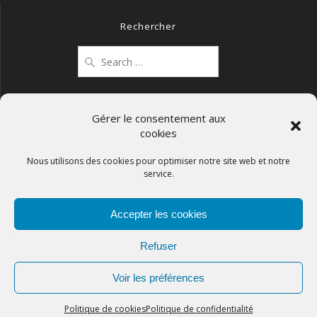
Rechercher
Search
for:
Gérer le consentement aux
cookies
Mentions légales
Politique de confidentialité
Nous utilisons des cookies pour optimiser notre site web et notre
service.
Politique de cookies (UE)
Accepter les cookies
Refuser
APCOS
Voir les préférences
© 2026
Politique de cookies
Politique de confidentialité