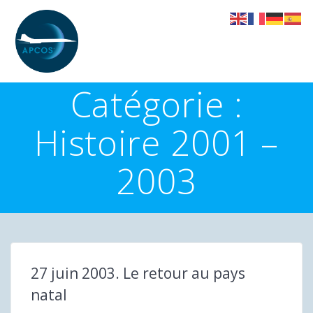
Skip
to
content
Catégorie :
Histoire 2001 –
2003
27 juin 2003. Le retour au pays
natal