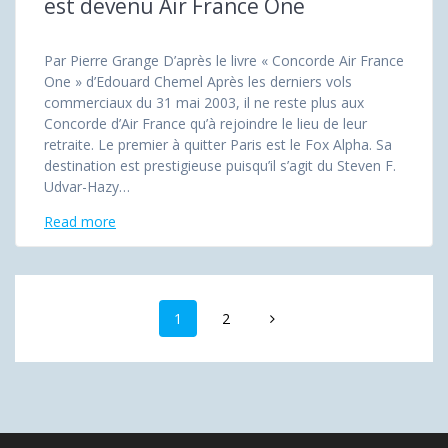
est devenu Air France One
Par Pierre Grange D’après le livre « Concorde Air France
One » d’Edouard Chemel Après les derniers vols
commerciaux du 31 mai 2003, il ne reste plus aux
Concorde d’Air France qu’à rejoindre le lieu de leur
retraite. Le premier à quitter Paris est le Fox Alpha. Sa
destination est prestigieuse puisqu’il s’agit du Steven F.
Udvar-Hazy…
Read more
Posts
Page
Page
1
2
navigation