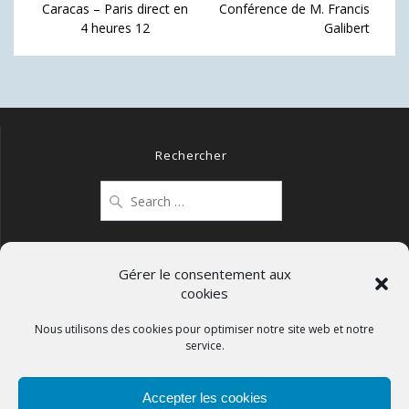
de
Previous
Next
Caracas – Paris direct en
Conférence de M. Francis
post:
post:
4 heures 12
Galibert
l’article
Rechercher
Search
for:
Gérer le consentement aux
cookies
Mentions légales
Politique de confidentialité
Nous utilisons des cookies pour optimiser notre site web et notre
service.
Politique de cookies (UE)
Accepter les cookies