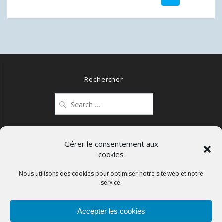
navigation
Rechercher
Search
for:
Gérer le consentement aux
cookies
Mentions légales
Politique de confidentialité
Nous utilisons des cookies pour optimiser notre site web et notre
service.
Politique de cookies (UE)
Accepter les cookies