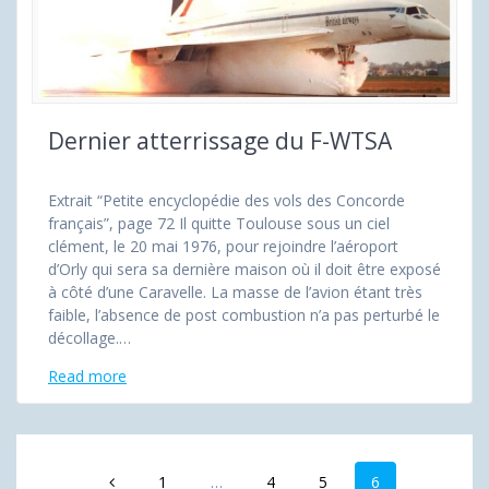
Dernier atterrissage du F-WTSA
Extrait “Petite encyclopédie des vols des Concorde
français”, page 72 Il quitte Toulouse sous un ciel
clément, le 20 mai 1976, pour rejoindre l’aéroport
d’Orly qui sera sa dernière maison où il doit être exposé
à côté d’une Caravelle. La masse de l’avion étant très
faible, l’absence de post combustion n’a pas perturbé le
décollage.…
Read more
Posts
Page
Page
Page
Page
1
…
4
5
6