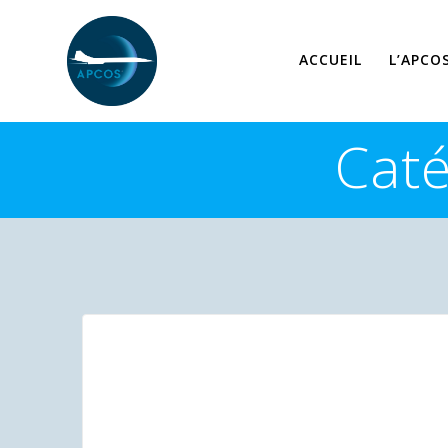
Skip
to
content
ACCUEIL
L’APCO
Caté