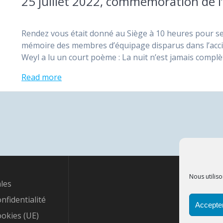
25 juillet 2022, commémoration de l’
Rendez vous était donné au Siège à 10 heures pour se r
mémoire des membres d’équipage disparus dans l’acciden
Weyl a lu un court poème : La nuit n’est jamais complète
Read more
Nous utiliso
les
onfidentialité
Accepter
ookies (UE)