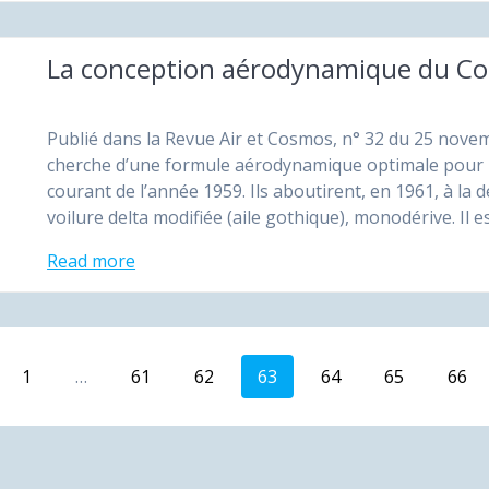
La conception aérodynamique du C
Publié dans la Revue Air et Cosmos, n° 32 du 25 novem
cherche d’une formule aéro­dynamique optimale pour u
courant de l’année 1959. Ils aboutirent, en 1961, à la
voilure delta modifiée (aile gothique), monodérive. Il e
Read more
Page
Page
Page
Page
Page
Page
Pag
1
…
61
62
63
64
65
66