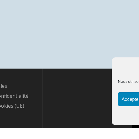
Nous utiliso
les
onfidentialité
Accepter
ookies (UE)