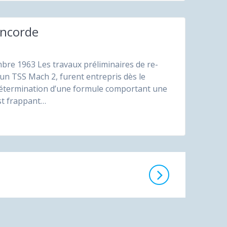
oncorde
bre 1963 Les travaux préliminaires de re­
n TSS Mach 2, furent entrepris dès le
 dé­termination d’une formule compor­tant une
st frap­pant…
e