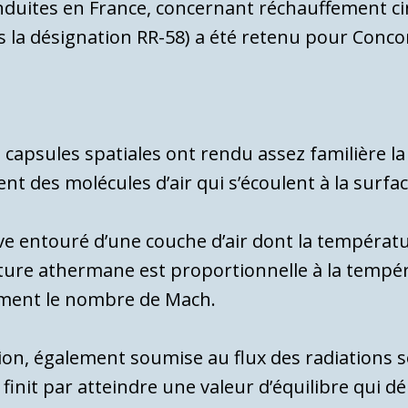
dui­tes en France, concernant réchauffement cin
us la dé­signation RR-58) a été retenu pour Conco
cap­sules spatiales ont rendu assez familière l
nt des molécules d’air qui s’écoulent à la surfa
ve entouré d’une couche d’air dont la tem­pératur
re athermane est proportionnelle à la tempéra
ement le nom­bre de Mach.
vion, également soumise au flux des radiations sol
init par atteindre une valeur d’équilibre qui dép