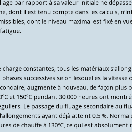
’al­liage par rapport à sa valeur initiale ne dép
e, dont il est tenu compte dans les calculs, n’
missibles, dont le niveau maximal est fixé en vu
fatigue.
charge constantes, tous les matériaux s’al­lon
 phases successives selon lesquelles la vi­tesse d
con­daire, augmente à nouveau, de façon plus 
130°C et 150°C pendant 30.000 heures ont montr
guliers. Le passage du fluage secondaire au flua
 d’allongements ayant déjà atteint 0,5 %. Norma
es de chauffe à 130°C, ce qui est ab­solument n