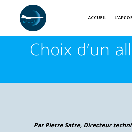
Skip
to
content
ACCUEIL
L’APCO
Choix d’un al
Par Pierre Satre, Directeur techn