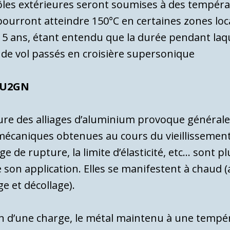
les extérieures seront soumises à des tempé­rat
pourront at­teindre 150°C en certaines zones local
 15 ans, étant entendu que la durée pendant la­q
 de vol pas­sés en croisière supersonique
 AU2GN
re des alliages d’aluminium provoque géné­rale
mécaniques obtenues au cours du vieillissement 
rge de rupture, la limite d’élas­ticité, etc… sont
son application. Elles se mani­festent à chaud (
e et décollage).
tion d’une charge, le métal maintenu à une tempé