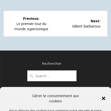
Navigation
Previous:
Next:
de
Previous
Le premier tour du
Next
Gilbert Barbaroux
post:
monde supersonique
post:
l’article
Rechercher
Search
for:
Gérer le consentement aux
cookies
Mentions légales
Politique de confidentialité
Nous utilisons des cookies pour optimiser notre site web et notre