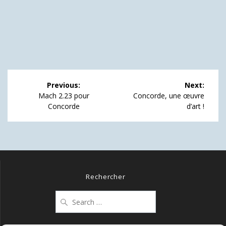
Navigation
Previous:
Next:
de
Previous
Next
Mach 2.23 pour
Concorde, une œuvre
post:
post:
Concorde
d’art !
l’article
Rechercher
Search
for: