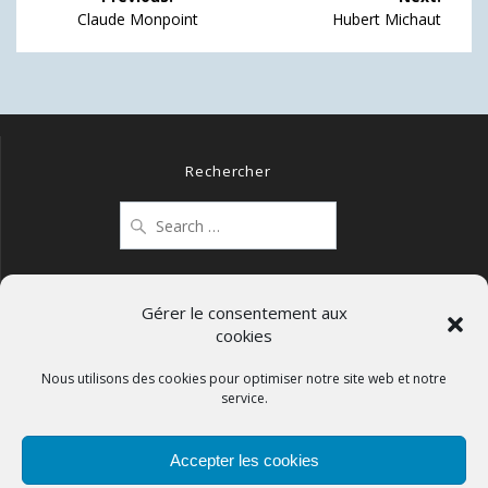
de
Previous
Next
Claude Monpoint
Hubert Michaut
post:
post:
l’article
Rechercher
Search
for:
Gérer le consentement aux
cookies
Mentions légales
Politique de confidentialité
Nous utilisons des cookies pour optimiser notre site web et notre
service.
Politique de cookies (UE)
Accepter les cookies