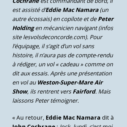
Cochrane
est commandant de bord, il
est assisté d’
Eddie Mac Namara
(un
autre écossais) en copilote et de
Peter
Holding
en mécanicien navigant (infos
site lesvolsdeconcorde.com). Pour
l’équipage, il s’agit d’un vol sans
histoire, il n’aura pas de compte-rendu
à rédiger, un vol « cadeau » comme on
dit aux essais. Après une présentation
en vol au
Weston-Super-Mare Air
Show
, ils rentrent vers
Fairford
. Mais
laissons Peter témoigner.
« Au retour,
Eddie Mac Namara
dit à
John Cochrane
:
Jock, lundi, c’est moi