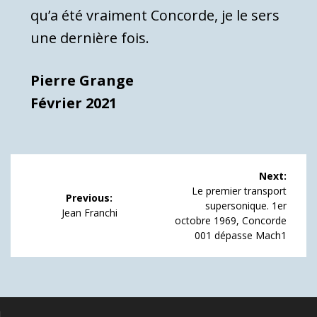
qu’a été vraiment Concorde, je le sers
une dernière fois.
Pierre Grange
Février 2021
Navigation
Next:
de
Next
Le premier transport
Previous:
post:
supersonique. 1er
Previous
Jean Franchi
l’article
octobre 1969, Concorde
post:
001 dépasse Mach1