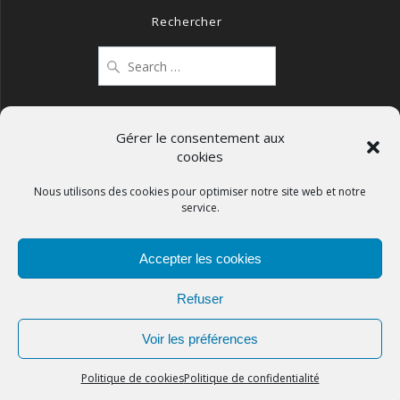
Rechercher
Search
for:
Gérer le consentement aux
cookies
Mentions légales
Politique de confidentialité
Nous utilisons des cookies pour optimiser notre site web et notre
service.
Politique de cookies (UE)
Accepter les cookies
Refuser
APCOS
Voir les préférences
© 2026
Politique de cookies
Politique de confidentialité