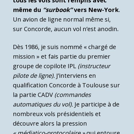
tous les vols sont remplis avec
même du
“surbook”
vers New-York
.
Un avion de ligne normal même si,
sur Concorde, aucun vol n’est anodin.
Dès 1986, je suis nommé « chargé de
mission » et fais partie du premier
groupe de copilote IPL
(instructeur
pilote de ligne).
J’interviens en
qualification Concorde à Toulouse sur
la partie CADV
(commandes
automatiques du vol).
Je participe à de
nombreux vols présidentiels et
découvre alors la pression
« médiatico-protocolaire »
qui entoure