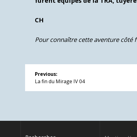
furent équipés de la TRA, tuyère
CH
Pour connaître cette aventure côté f
Navigation
Previous:
de
Previous
La fin du Mirage IV 04
post:
l’article