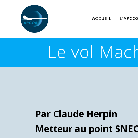
Skip
to
content
ACCUEIL
L’APCO
Le vol Mac
Par Claude Herpin
Metteur au point SNE