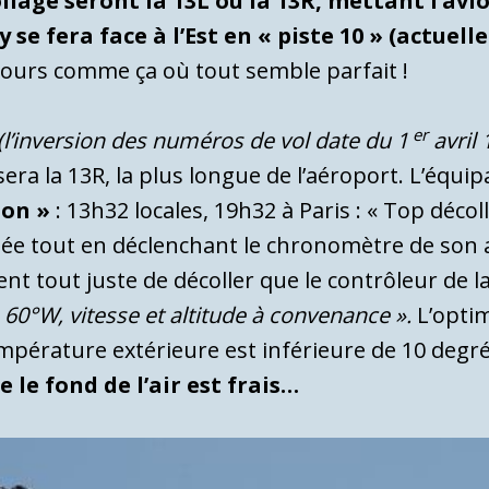
ollage seront la 13L ou la 13R, mettant l’av
 se fera face à l’Est en « piste 10 » (actuelle
es jours comme ça où tout semble parfait !
er
(l’inversion des numéros de vol date du 1
avril 
 sera la 13R, la plus longue de l’aéroport. L’équ
ion »
: 13h32 locales, 19h32 à Paris : « Top décol
tée tout en déclenchant le chronomètre de son 
 vient tout juste de décoller que le contrôleur de
e 60°W, vitesse et altitude à convenance ».
L’opti
pérature extérieure est inférieure de 10 degr
le fond de l’air est frais…