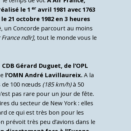
r le temps de vol.
A Air France,
er
éalisé le 1
avril 1981 avec 1763
 le 21 octobre 1982 en 3 heures
té, un Concorde parcourt au moins
 France ndlr]
, tout le monde vous le
u
CDB Gérard Duguet, de l’OPL
de
l’OMN André Lavillaureix.
A la
us de 100 nœuds
(185 km/h)
à 50
 n’est pas rare pour un jour de fête.
ires du secteur de New York : elles
rd ce qui est très bon pour les
n prévoit très peu d’avions dans le