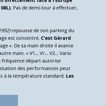
ion directement face à l’Europe
 08L)
. Pas de demi-tour à effectuer,
1992)
repousse de son parking du
ipage est concentré.
C’est Gérard
lage ». De sa main droite il avance
autre main. « V1… Vr… V2… Vario
 la fréquence départ autorise
misation des performances peut
és à la température standard.
Les