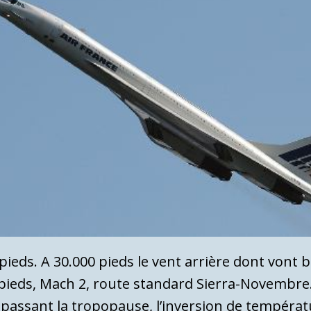
eds. A 30.000 pieds le vent arrière dont vont b
pieds, Mach 2, route standard Sierra-Novembre. L
 passant la tropopause, l’inversion de températ