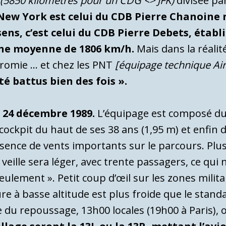
e
(5850 kilomètres pour un CDG <> JFK)
divisée pa
 > New York est celui du CDB Pierre Chanoine r
ns, c’est celui du CDB Pierre Debets, établi
une moyenne de 1806 km/h.
Mais dans la réali
dromie … et chez les PNT
[équipage technique Air
té battus bien des fois ».
 24 décembre 1989.
L’équipage est composé d
cockpit du haut de ses 38 ans (1,95 m) et enfin 
ésence de vents importants sur le parcours. Pl
a veille sera léger, avec trente passagers, ce qui
ulement ». Petit coup d’œil sur les zones milita
re à basse altitude est plus froide que le standa
du repoussage, 13h00 locales (19h00 à Paris), o