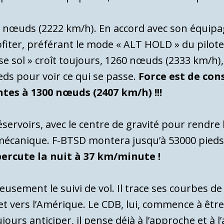
200 nœuds (2222 km/h). En accord avec son équip
profiter, préférant le mode « ALT HOLD » du pil
sse sol » croît toujours, 1260 nœuds (2333 km/h)
eds pour voir ce qui se passe.
Force est de con
ntes à 1300 nœuds (2407 km/h) !!!
éservoirs, avec le centre de gravité pour rendre l
 mécanique. F-BTSD montera jusqu’à 53000 pied
percute la nuit à 37 km/minute !
eusement le suivi de vol. Il trace ses courbes 
et vers l’Amérique. Le CDB, lui, commence à ê
urs anticiper, il pense déjà à l’approche et à l’ar