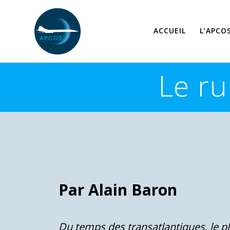
Skip
to
content
ACCUEIL
L’APCO
Le r
Par Alain Baron
Du temps des transatlantiques, le pl