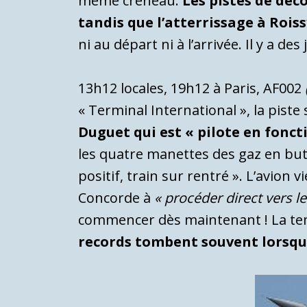
même créneau.
Les pistes de déc
tandis que l’atterrissage à Roissy
ni au départ ni à l’arrivée. Il y a d
13h12 locales, 19h12 à Paris, AF002
« Terminal International », la piste
Duguet qui est « pilote en fonct
les quatre manettes des gaz en bu
positif, train sur rentré ». L’avion
Concorde à
« procéder direct vers l
commencer dès maintenant ! La tem
records tombent souvent lorsque 