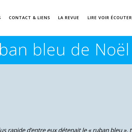
S
CONTACT & LIENS
LA REVUE
LIRE VOIR ÉCOUTER
uban bleu de Noël
us rapide d’entre eux détenait le « ruban bleu »,