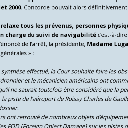
let 2000
. Concorde pouvait alors définitivement 
lle relaxe tous les prévenus, personnes phy
en charge du suivi de navigabilité
c’est-à-dir
’énoncé de l’arrêt, la présidente,
Madame Lug
générales » :
 synthèse effectué, la Cour souhaite faire les ob
haudronnier et le mécanicien américains ont comm
qu’il ne saurait toutefois être considéré que la p
 la piste de l’aéroport de Roissy Charles de Gau
dossier.
rs ont retrouvé de nombreux objets d’équipement
les FOD [Foreign Object Damage] sur les pistes d