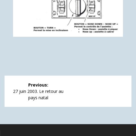
Navigation
Previous:
de
Previous
27 juin 2003. Le retour au
post:
pays natal
l’article