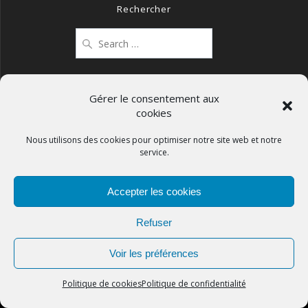
Rechercher
Search
for:
Gérer le consentement aux
cookies
Mentions légales
Politique de confidentialité
Nous utilisons des cookies pour optimiser notre site web et notre
service.
Politique de cookies (UE)
Accepter les cookies
Refuser
APCOS
Voir les préférences
© 2026
Politique de cookies
Politique de confidentialité