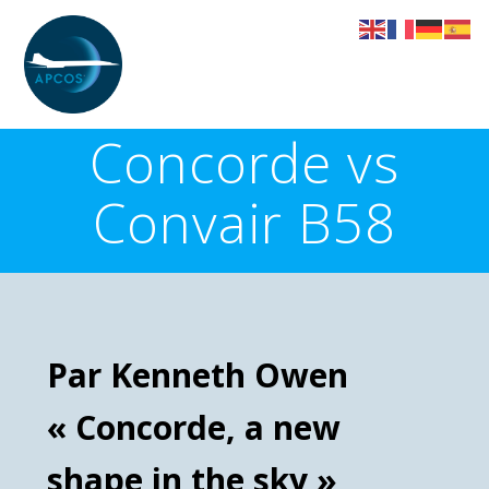
Skip
to
content
Concorde vs
Convair B58
Par Kenneth Owen
« Concorde, a new
shape in the sky »