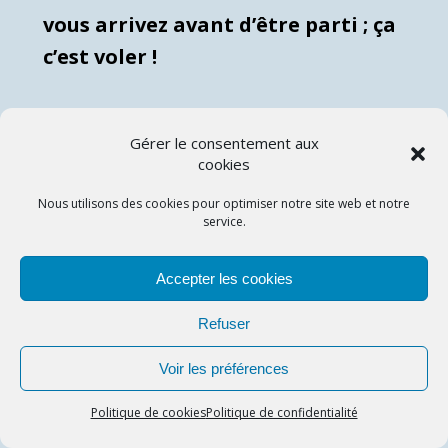
vous arrivez avant d’être parti ; ça
c’est voler !
Le vendredi 18 mai 1979, 17 minutes
Gérer le consentement aux
après le décollage de Washington, le
cookies
premier verre de Dom Pérignon 1970
Nous utilisons des cookies pour optimiser notre site web et notre
m’était servi alors que l’avion volait
service.
juste en dessous de la vitesse du son.
Devant moi se profilaient le Homard
Accepter les cookies
du Maine, les Médaillons de Veau aux
Refuser
Chanterelles, le Suprême de Canard
Bigarade, le Cockburn’s Special
Voir les préférences
Reserve, le Concerto d’Elgar et … Mach
Politique de cookies
Politique de confidentialité
2.