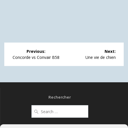
Navigation
Previous:
Next:
de
Previous
Next
Concorde vs Convair B58
Une vie de chien
post:
post:
l’article
Rechercher
Search
for: