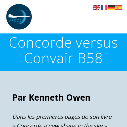
Skip
to
content
Concorde versus
Convair B58
Par Kenneth Owen
Dans les premières pages de son livre
« Concorde a new shape in the sky »,