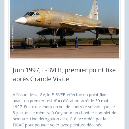
Juin 1997, F-BVFB, premier point fixe
après Grande Visite
A l’issue de sa GV, le F-BVFB effectue un point fixe
avant un premier test d’accélération-arrêt le 30 mai
1997. Ensuite viendra un vol de contrôle subsonique, le
5 juin, qui le mènera à Orly pour un chantier complet de
peinture. Une dérogation avait été accordée par la
DGAC pour pouvoir voler avec peinture décapée…